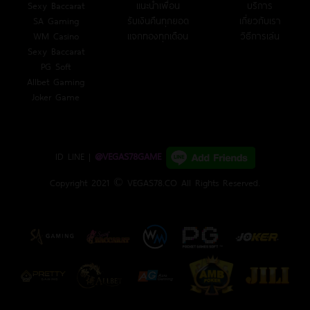
Sexy Baccarat
แนะนำเพื่อน
บริการ
SA Gaming
รับเงินคืนทุกยอด
เกี่ยวกับเรา
WM Casino
แจกทองทุกเดือน
วิธีการเล่น
Sexy Baccarat
PG Soft
Allbet Gaming
Joker Game
ID LINE |
@VEGAS78GAME
Copyright 2021 © VEGAS78.CO All Rights Reserved.