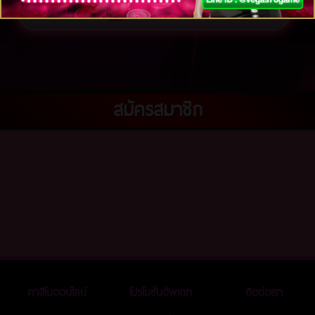
สมัครสมาชิก
สมัครสมาชิก
คาสิโนออนไลน์
โปรโมชั่นอัพเดท
ติดต่อเรา