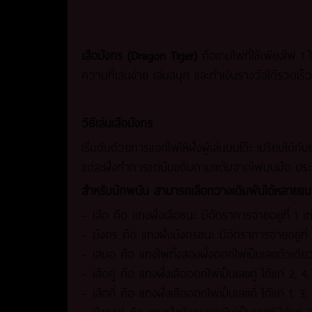
เสือมังกร (Dragon Tiger)
คือเกมไพ่ที่ใช้เพียงไพ่ 
ความที่เล่นง่าย เล่นสนุก และทำเงินรางวัลได้รวดเร็
วิธีเล่นเสือมังกร
เริ่มต้นด้วยการแจกไพ่ให้ฝั่งผู้เล่นบนโต๊ะ เปรียบได้กั
แต่ละฝั่งทำการแต่นับแต้มตามแต้มจากไพ่บนมือ ประก
สำหรับนักพนัน สามารถเลือกวางเดิมพันได้หลายแบบ โ
– เสือ คือ แทงฝั่งเสือชนะ มีอัตราการจ่ายอยู่ที่ 1 เท
– มังกร คือ แทงฝั่งมังกรชนะ มีอัตราการจ่ายอยู่ที่
– เสมอ คือ แทงไพ่ทั้งสองฝั่งออกไพ่เป็นเลขตัวเดียวก
– เสือคู่ คือ แทงฝั่งเสือออกไพ่เป็นเลขคู่ ได้แก่ 2, 4
– เสือคี่ คือ แทงฝั่งเสือออกไพ่เป็นเลขคี่ ได้แก่ 1, 3