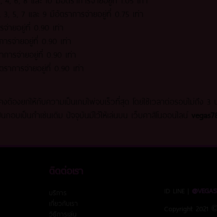
, 4, 6, 8 และ 10 มีอัตราการจ่ายอยู่ที่ 1.05 เท่า
, 3, 5, 7 และ 9 มีอัตราการจ่ายอยู่ที่ 0.75 เท่า
่ายอยู่ที่ 0.90 เท่า
ารจ่ายอยู่ที่ 0.90 เท่า
การจ่ายอยู่ที่ 0.90 เท่า
ราการจ่ายอยู่ที่ 0.90 เท่า
ต้องยกให้กับความเป็นเกมไพ่จบเร็วที่สุด โดยใช้เวลาต่อรอบไม่ถึง 3 
นกอบเป็นกำเช่นเดิม ปัจจุบันมีไว้ให้เล่นบน เว็บคาสิโนออนไลน์
vegas7
ติดต่อเรา
ID LINE |
@VEGAS
บริการ
เกี่ยวกับเรา
Copyright 2021 ©
วิธีการเล่น