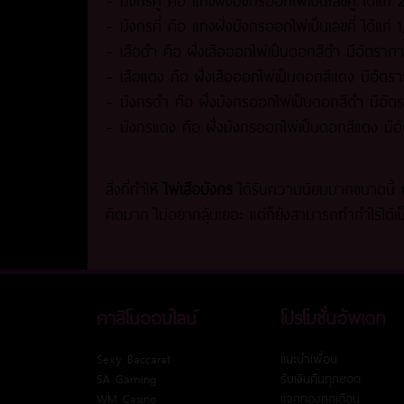
– มังกรคู่ คือ แทงฝั่งมังกรออกไพ่เป็นเลขคู่ ได้แก่ 2
– มังกรคี่ คือ แทงฝั่งมังกรออกไพ่เป็นเลขคี่ ได้แก่ 1
– เสือดำ คือ ฝั่งเสือออกไพ่เป็นดอกสีดำ มีอัตราการจ
– เสือแดง คือ ฝั่งเสือออกไพ่เป็นดอกสีแดง มีอัตราก
– มังกรดำ คือ ฝั่งมังกรออกไพ่เป็นดอกสีดำ มีอัตรา
– มังกรแดง คือ ฝั่งมังกรออกไพ่เป็นดอกสีแดง มีอัต
สิ่งที่ทำให้
ไพ่เสือมังกร
ได้รับความนิยมมากขนาดนี้ คง
คิดมาก ไม่อยากลุ้นเยอะ แต่ก็ยังสามารถทำกำไรได้เป็
คาสิโนออนไลน์
โปรโมชั่นอัพเดท
Sexy Baccarat
แนะนำเพื่อน
SA Gaming
รับเงินคืนทุกยอด
WM Casino
แจกทองทุกเดือน