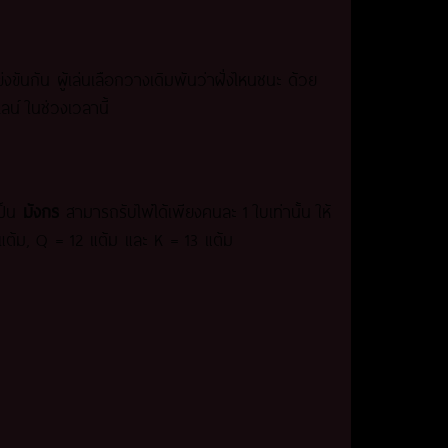
ขันกัน ผู้เล่นเลือกวางเดิมพันว่าฝั่งไหนชนะ ด้วย
ลน์ ในช่วงเวลานี้
เป็น
มังกร
สามารถรับไพ่ได้เพียงคนละ 1 ใบเท่านั้น ให้
 แต้ม, Q = 12 แต้ม และ K = 13 แต้ม